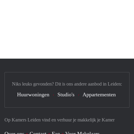
Niks leuks gevonden? Dit is ons andere aanbod in Leiden:
Huurwoningen
Studio's
Appartementen
Op Kamers Leiden vind en verhuur je makkelijk je Kamer
Over ons
Contact
Faq
Voor Makelaars