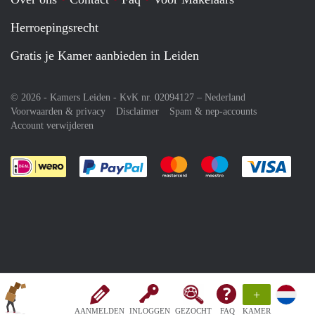
Herroepingsrecht
Gratis je Kamer aanbieden in Leiden
© 2026 - Kamers Leiden - KvK nr. 02094127 –
Nederland
Voorwaarden & privacy
Disclaimer
Spam & nep-accounts
Account verwijderen
Je rekent gemakkelijk af met Paypal
Je rekent gemakkelijk af met M
Je rekent gemakkelij
Je re
+
AANMELDEN
INLOGGEN
GEZOCHT
FAQ
KAMER