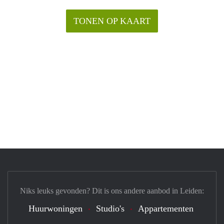
TONEN OP KAART
Niks leuks gevonden? Dit is ons andere aanbod in Leiden:
Huurwoningen
Studio's
Appartementen