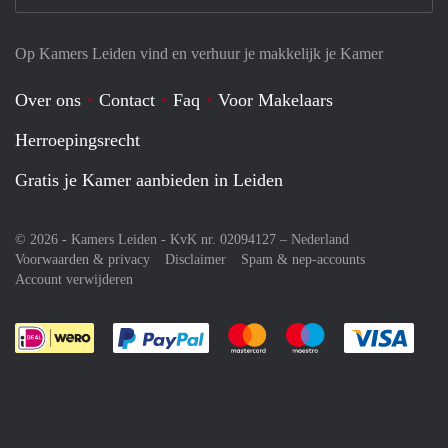
Op Kamers Leiden vind en verhuur je makkelijk je Kamer
Over ons
Contact
Faq
Voor Makelaars
Herroepingsrecht
Gratis je Kamer aanbieden in Leiden
© 2026 - Kamers Leiden - KvK nr. 02094127 –
Nederland
Voorwaarden & privacy
Disclaimer
Spam & nep-accounts
Account verwijderen
Je rekent gemakkelijk af met Paypal
Je rekent gemakkelijk af met M
Je rekent gemakkelij
Je re