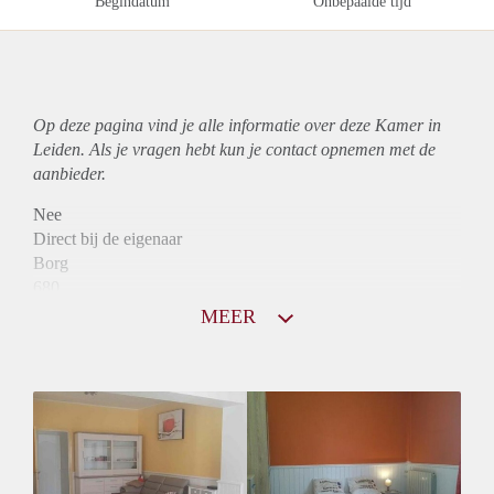
Begindatum
Onbepaalde tijd
Op deze pagina vind je alle informatie over deze Kamer in
Leiden. Als je vragen hebt kun je contact opnemen met de
aanbieder.
Nee
Direct bij de eigenaar
Borg
680
Garantiestelling
MEER
Niet mogelijk
Huurtoeslag
Niet mogelijk
Inkomen eis
N.V.T.
Huurtermijn
Onbepaalde termijn