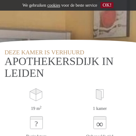
OK!
We gebruiken
cookies
voor de beste service
DEZE KAMER IS VERHUURD
APOTHEKERSDIJK IN
LEIDEN
2
19 m
1 kamer
∞
?