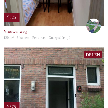
525
€
S.S.
Vrouwenweg
2
120 m
· 3 kamers · Per direct - Onbepaalde tijd
DELEN
575
€