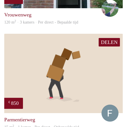
S.S.
Vrouwenweg
2
120 m
· 3 kamers · Per direct - Bepaalde tijd
DELEN
850
€
Franc
Parmentierweg
2