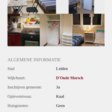
Huurtermijn
Onbepaalde termijn
Oplevering
Gestoffeerd
ALGEMENE INFORMATIE
Stad
Leiden
Wijk/buurt:
D'Oude Morsch
Inschrijven gemeente:
Ja
Opleverniveau:
Kaal
Huisgenoten:
Geen