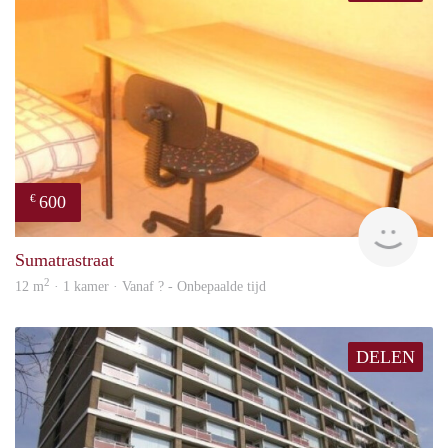
600
€
finde
Sumatrastraat
2
12 m
· 1 kamer · Vanaf ? - Onbepaalde tijd
DELEN