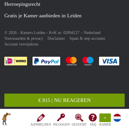
Herroepingsrecht
Gratis je Kamer aanbieden in Leiden
© 2026 - Kamers Leiden - KvK nr. 02094127 –
Nederland
Voorwaarden & privacy
Disclaimer
Spam & nep-accounts
Account verwijderen
Je rekent gemakkelijk af met Paypal
Je rekent gemakkelijk af met M
Je rekent gemakkelij
Je re
€ 815 | NU REAGEREN
+
AANMELDEN
INLOGGEN
GEZOCHT
FAQ
KAMER