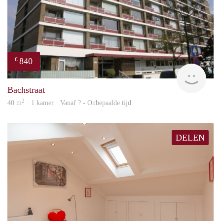
840
€
rent
Bachstraat
2
40 m
· 1 kamer · Vanaf ? - Onbepaalde tijd
DELEN