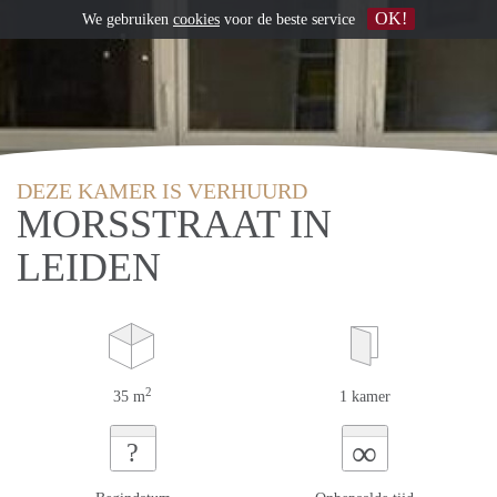
OK!
We gebruiken
cookies
voor de beste service
DEZE KAMER IS VERHUURD
MORSSTRAAT IN
LEIDEN
2
35 m
1 kamer
∞
?