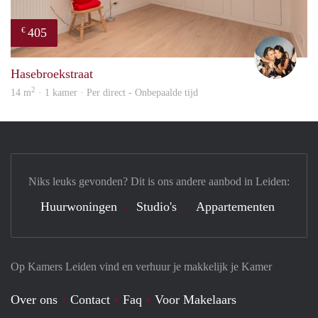
405
€
Mont
Hasebroekstraat
2
14 m
· 1 kamer · Per direct - Onbepaalde tijd
Niks leuks gevonden? Dit is ons andere aanbod in Leiden:
Huurwoningen
Studio's
Appartementen
Op Kamers Leiden vind en verhuur je makkelijk je Kamer
Over ons
Contact
Faq
Voor Makelaars