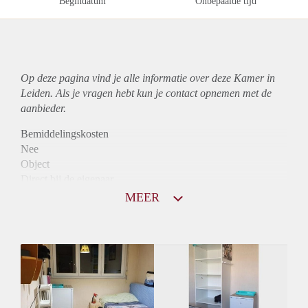
Begindatum
Onbepaalde tijd
Op deze pagina vind je alle informatie over deze Kamer in
Leiden. Als je vragen hebt kun je contact opnemen met de
aanbieder.
Bemiddelingskosten
Nee
Object
Direct bij de eigenaar
Borg
MEER
815
Garantiestelling
Mogelijk
Huurtoeslag
Mogelijk
Inkomen eis
3,1 X Maandhuur Bruto