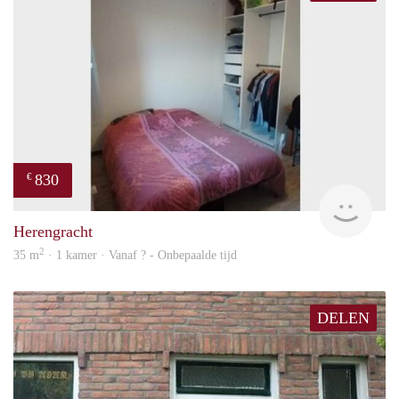
830
€
finde
Herengracht
2
35 m
· 1 kamer · Vanaf ? - Onbepaalde tijd
DELEN