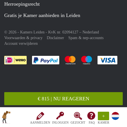
Herroepingsrecht
Gratis je Kamer aanbieden in Leiden
© 2026 - Kamers Leiden - KvK nr. 02094127 –
Nederland
Voorwaarden & privacy
Disclaimer
Spam & nep-accounts
Account verwijderen
Je rekent gemakkelijk af met Paypal
Je rekent gemakkelijk af met M
Je rekent gemakkelij
Je re
€ 815 | NU REAGEREN
+
AANMELDEN
INLOGGEN
GEZOCHT
FAQ
KAMER