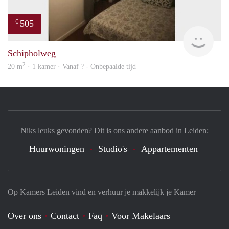
505
€
finde
Schipholweg
2
20 m
· 1 kamer · Vanaf ? - Onbepaalde tijd
Niks leuks gevonden? Dit is ons andere aanbod in Leiden:
Huurwoningen
Studio's
Appartementen
Op Kamers Leiden vind en verhuur je makkelijk je Kamer
Over ons
Contact
Faq
Voor Makelaars