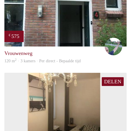
575
€
S.S.
Vrouwenweg
2
120 m
· 3 kamers · Per direct - Bepaalde tijd
DELEN