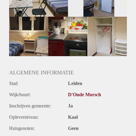
Huurtermijn
Onbepaalde termijn
Oplevering
Gestoffeerd
ALGEMENE INFORMATIE
Stad
Leiden
Wijk/buurt:
D'Oude Morsch
Inschrijven gemeente:
Ja
Opleverniveau:
Kaal
Huisgenoten:
Geen