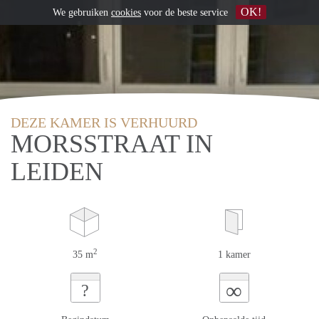
OK!
We gebruiken
cookies
voor de beste service
DEZE KAMER IS VERHUURD
MORSSTRAAT IN
LEIDEN
2
35 m
1 kamer
∞
?