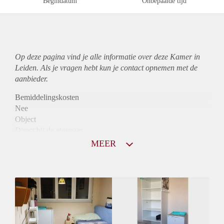
Begindatum
Onbepaalde tijd
Op deze pagina vind je alle informatie over deze Kamer in
Leiden. Als je vragen hebt kun je contact opnemen met de
aanbieder.
Bemiddelingskosten
Nee
Object
Direct bij de eigenaar
Borg
MEER
805
Garantiestelling
Mogelijk
Huurtoeslag
Mogelijk
Inkomen eis
2,7 X De bruto huur