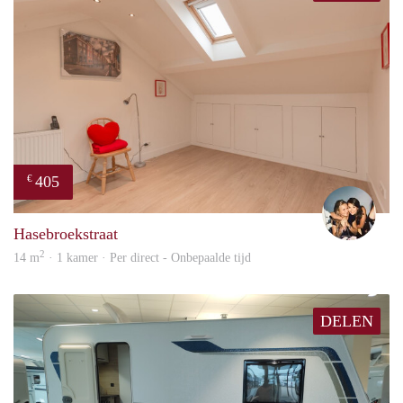
405
€
Mont
Hasebroekstraat
2
14 m
· 1 kamer · Per direct - Onbepaalde tijd
DELEN