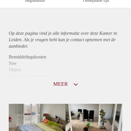
Begindatum
Onbepaalde tijd
Op deze pagina vind je alle informatie over deze Kamer in
Leiden. Als je vragen hebt kun je contact opnemen met de
aanbieder.
Bemiddelingskosten
Nee
Object
Direct bij de eigenaar
Borg
MEER
865
Garantiestelling
Mogelijk
Huurtoeslag
Mogelijk
Inkomen eis
3,0 X Maandhuur Bruto