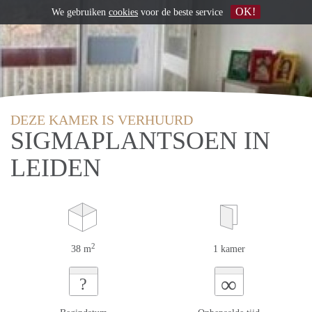
OK!
We gebruiken
cookies
voor de beste service
DEZE KAMER IS VERHUURD
SIGMAPLANTSOEN IN
LEIDEN
2
38 m
1 kamer
∞
?