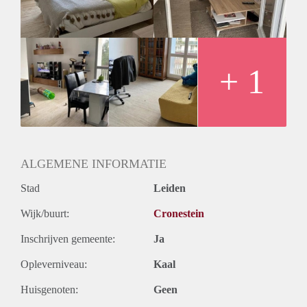
Huurtermijn
Onbepaalde termijn
Oplevering
Gestoffeerd
+ 1
ALGEMENE INFORMATIE
Stad
Leiden
Wijk/buurt:
Cronestein
Inschrijven gemeente:
Ja
Opleverniveau:
Kaal
Huisgenoten:
Geen