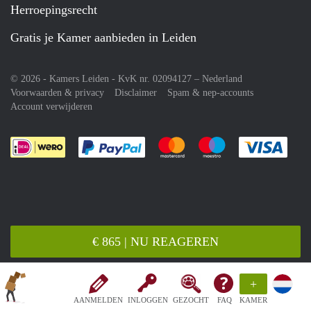
Herroepingsrecht
Gratis je Kamer aanbieden in Leiden
© 2026 - Kamers Leiden - KvK nr. 02094127 –
Nederland
Voorwaarden & privacy
Disclaimer
Spam & nep-accounts
Account verwijderen
Je rekent gemakkelijk af met Paypal
Je rekent gemakkelijk af met M
Je rekent gemakkelij
Je re
€ 865 | NU REAGEREN
+
AANMELDEN
INLOGGEN
GEZOCHT
FAQ
KAMER