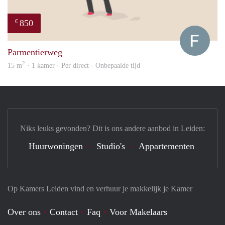
850
€
Franc
Parmentierweg
2
15 m
· 1 kamer · Per direct - Onbepaalde tijd
Niks leuks gevonden? Dit is ons andere aanbod in Leiden:
Huurwoningen
Studio's
Appartementen
Op Kamers Leiden vind en verhuur je makkelijk je Kamer
Over ons
Contact
Faq
Voor Makelaars