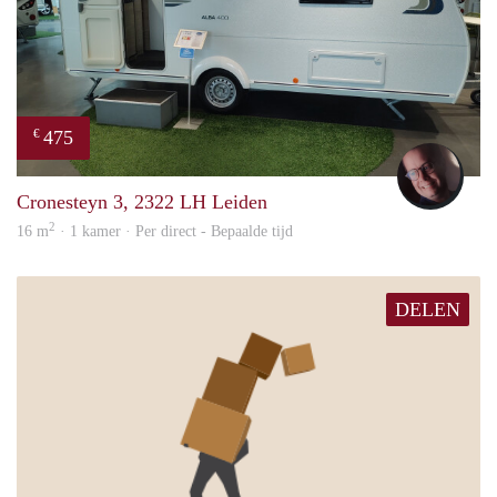
475
€
wout
Cronesteyn 3, 2322 LH Leiden
2
16 m
· 1 kamer · Per direct - Bepaalde tijd
DELEN