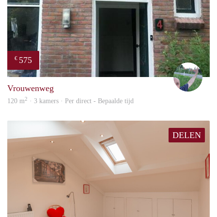
575
€
S.S.
Vrouwenweg
2
120 m
· 3 kamers · Per direct - Bepaalde tijd
DELEN