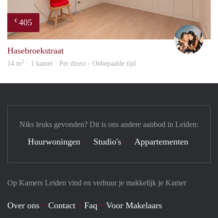
405
€
Mont
Hasebroekstraat
2
14 m
· 1 kamer · Per direct - Onbepaalde tijd
Niks leuks gevonden? Dit is ons andere aanbod in Leiden:
Huurwoningen
Studio's
Appartementen
Op Kamers Leiden vind en verhuur je makkelijk je Kamer
Over ons
Contact
Faq
Voor Makelaars