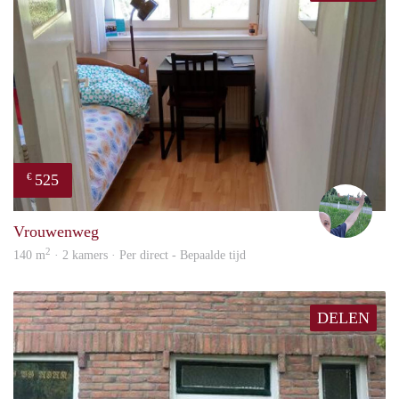
525
€
S.S.
Vrouwenweg
2
140 m
· 2 kamers · Per direct - Bepaalde tijd
DELEN