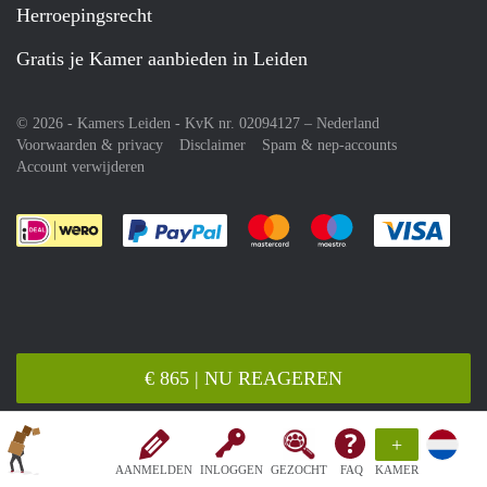
Herroepingsrecht
Gratis je Kamer aanbieden in Leiden
© 2026 - Kamers Leiden - KvK nr. 02094127 –
Nederland
Voorwaarden & privacy
Disclaimer
Spam & nep-accounts
Account verwijderen
Je rekent gemakkelijk af met Paypal
Je rekent gemakkelijk af met M
Je rekent gemakkelij
Je re
€ 865 | NU REAGEREN
+
AANMELDEN
INLOGGEN
GEZOCHT
FAQ
KAMER