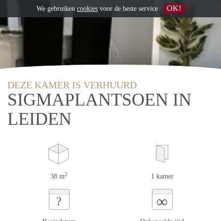
OK!
We gebruiken
cookies
voor de beste service
DEZE KAMER IS VERHUURD
SIGMAPLANTSOEN IN
LEIDEN
2
38 m
1 kamer
∞
?