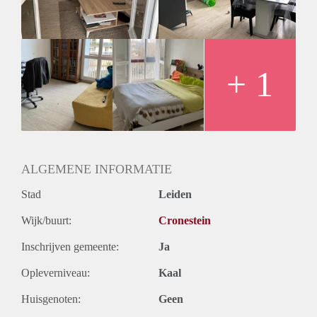
Huurtermijn
Onbepaalde termijn
Oplevering
Gestoffeerd
+ 1
ALGEMENE INFORMATIE
Stad
Leiden
Wijk/buurt:
Cronestein
Inschrijven gemeente:
Ja
Opleverniveau:
Kaal
Huisgenoten:
Geen