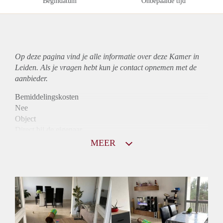
Begindatum
Onbepaalde tijd
Op deze pagina vind je alle informatie over deze Kamer in
Leiden. Als je vragen hebt kun je contact opnemen met de
aanbieder.
Bemiddelingskosten
Nee
Object
Direct bij de eigenaar
Borg
MEER
860
Garantiestelling
Mogelijk
Huurtoeslag
Mogelijk
Inkomen eis
2,8 X De bruto huur