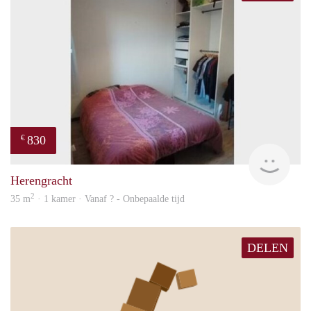
830
€
finde
Herengracht
2
35 m
· 1 kamer · Vanaf ? - Onbepaalde tijd
DELEN