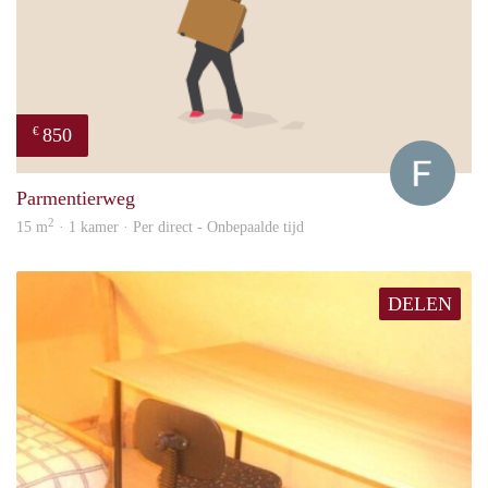
850
€
Franc
Parmentierweg
2
15 m
· 1 kamer · Per direct - Onbepaalde tijd
DELEN