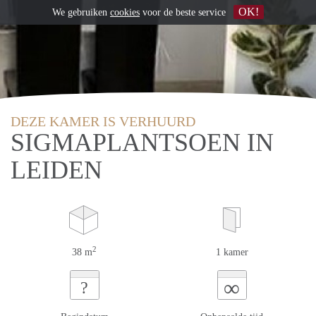
OK!
We gebruiken
cookies
voor de beste service
DEZE KAMER IS VERHUURD
SIGMAPLANTSOEN IN
LEIDEN
2
38 m
1 kamer
∞
?