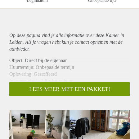
Begindatum
Onbepaalde tijd
Op deze pagina vind je alle informatie over deze Kamer in
Leiden. Als je vragen hebt kun je contact opnemen met de
aanbieder.
Object: Direct bij de eigenaar
Huurtermijn: Onbepaalde termijn
Oplevering: Gestoffeerd
Inkomen eis: Ja 2,6 x bruto huur
Garantiestelling mogelijk: Ja
LEES MEER MET EEN PAKKET!
Borg: 1 maand
Bemiddeling kosten: Nee
Internet: Ja
Gedeelde keuken: Nee
Gedeelde Douche: Nee
Gedeelde woonkamer: Nee
Huisgenoten: Nee