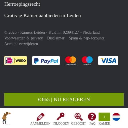
Herroepingsrecht
Gratis je Kamer aanbieden in Leiden
© 2026 - Kamers Leiden - KvK nr. 02094127 –
Nederland
Voorwaarden & privacy
Disclaimer
Spam & nep-accounts
Account verwijderen
Je rekent gemakkelijk af met Paypal
Je rekent gemakkelijk af met M
Je rekent gemakkelij
Je re
€ 865 | NU REAGEREN
+
AANMELDEN
INLOGGEN
GEZOCHT
FAQ
KAMER