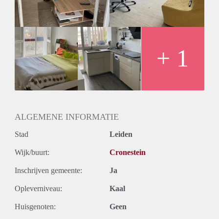
Geslacht huisgenoten: N.v.t.
+ 1
ALGEMENE INFORMATIE
Stad
Leiden
Wijk/buurt:
Cronestein
Inschrijven gemeente:
Ja
Opleverniveau:
Kaal
Huisgenoten:
Geen