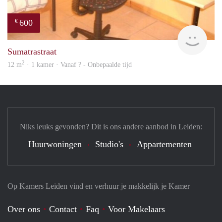
600
€
finde
Sumatrastraat
2
12 m
· 1 kamer · Vanaf ? - Onbepaalde tijd
Niks leuks gevonden? Dit is ons andere aanbod in Leiden:
Huurwoningen
Studio's
Appartementen
Op Kamers Leiden vind en verhuur je makkelijk je Kamer
Over ons
Contact
Faq
Voor Makelaars