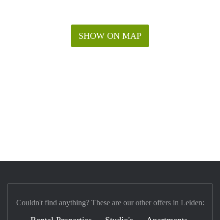
SHOW ON MAP
Couldn't find anything? These are our other offers in Leiden:
Rental Properties
Studio's
Apartments