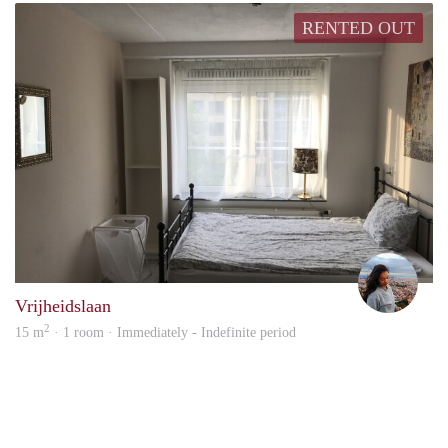
RENTED OUT
Swet
Vrijheidslaan
2
15 m
· 1 room · Immediately - Indefinite period