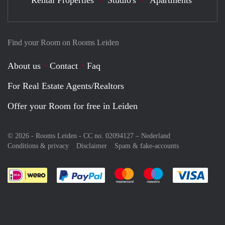
Find your Room on Rooms Leiden
About us
Contact
Faq
For Real Estate Agents/Realtors
Offer your Room for free in Leiden
© 2026 - Rooms Leiden - CC no. 02094127 –
Nederland
Conditions & privacy
Disclaimer
Spam & fake-accounts
Pay easily with :payment method
Pay easily with :payment meth
Pay easily with :pay
Pay e