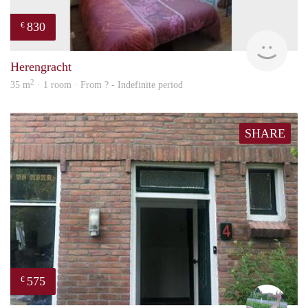
830
€
finde
Herengracht
2
35 m
· 1 room · From ? - Indefinite period
SHARE
575
€
S.S.