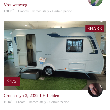
Vrouwenweg
2
120 m
· 3 rooms · Immediately - Certain period
SHARE
475
€
wout
Cronesteyn 3, 2322 LH Leiden
2
16 m
· 1 room · Immediately - Certain period