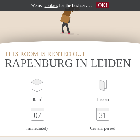
OK!
We use
cookies
for the best service
THIS ROOM IS RENTED OUT
RAPENBURG IN LEIDEN
2
30 m
1 room
07
31
Immediately
Certain period