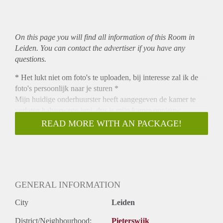
On this page you will find all information of this Room in
Leiden. You can contact the advertiser if you have any
questions.
* Het lukt niet om foto's te uploaden, bij interesse zal ik de
foto's persoonlijk naar je sturen *
Mijn huidige onderhuurster heeft aangegeven de kamer te
verlaten halverwege juni, dus is mijn kamer opnieuw
beschikbaar voor verhuur!
READ MORE WITH AN PACKAGE!
De kamer bevindt zich een in hartje Leiden en is beschikbaar
vanaf half juni t/m 31 augustus 2022. Het huis is op
loopafstand van alle winkels, de supermarkt,
restaurants/cafés, Leiden Centraal, bibliotheek en de
universiteit! We wonen met 19 andere huisgenootjes en een
GENERAL INFORMATION
kat.
De kamer is deels gemeubileerd en de maandelijkse huur
City
Leiden
bedraagt €550. Je kunt het bed, matras, bureau en de witte
ladekast van mijn huidige onderhuurster overnemen. De
District/Neighbourhood:
Pieterswijk