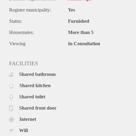
huurprijs is incl. elektriciteit, gas, water, Wi-Fi, wasmachine
Register municipality:
Yes
(2x), droger, vaatwasser, een schoonmaakster 1x per week en
alle huishoudelijke artikelen zoals schoonmaakmiddelen,
Status:
Furnished
kruiden, sauzen en thee.
Ik zoek een *vrouwelijke* onderhuurster die gewend is haar
Housemates:
More than 5
eigen ding te doen. Stuur me een berichtje als je
Viewing
In Consultation
geïnteresseerd bent of meer informatie wil! :)
FACILITIES
Shared bathroom
Shared kitchen
Shared toilet
Shared front door
Internet
Wifi