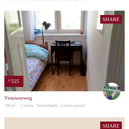
SHARE
525
€
S.S.
Vrouwenweg
2
140 m
· 2 rooms · Immediately - Certain period
SHARE