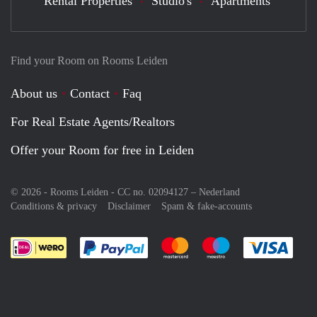
Rental Properties
Studio's
Apartments
Find your Room on Rooms Leiden
About us
Contact
Faq
For Real Estate Agents/Realtors
Offer your Room for free in Leiden
© 2026 - Rooms Leiden - CC no. 02094127 –
Nederland
Conditions & privacy
Disclaimer
Spam & fake-accounts
Pay easily with :payment method
Pay easily with :payment meth
Pay easily with :pay
Pay e