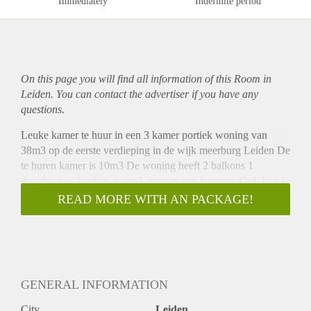
Immediately
Indefinite period
On this page you will find all information of this Room in
Leiden. You can contact the advertiser if you have any
questions.
Leuke kamer te huur in een 3 kamer portiek woning van
38m3 op de eerste verdieping in de wijk meerburg Leiden De
te huren kamer is 10m3 De woning heeft 2 balkons 1
douche, wc, keuken, woonkamer en een berging. Ook kun je
gebruik maken van de wasmachine, koelkast en gasfornuis.
READ MORE WITH AN PACKAGE!
De kamer is centraal gelegen in Leiden met de a4 en n11 om
de hoek Er zijn meerdere bushaltes op loopafstand Buurt
Supermarkt op 1minuut loopafstand en de woning is vlakbij
het centrum van Leiden Je deelt de woning met 1 huisgenoot
Inschrijving is een must.
GENERAL INFORMATION
City
Leiden