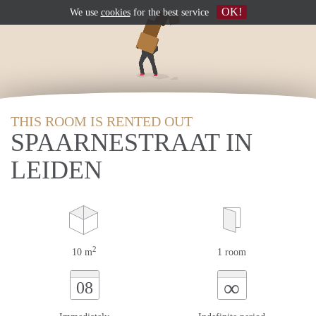
OK!
We use
cookies
for the best service
THIS ROOM IS RENTED OUT
SPAARNESTRAAT IN
LEIDEN
2
10 m
1 room
∞
08