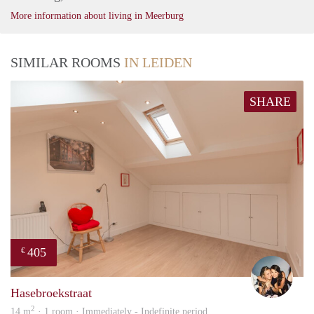
More information about living in Meerburg
SIMILAR ROOMS
IN LEIDEN
SHARE
405
€
Mont
Hasebroekstraat
2
14 m
· 1 room · Immediately - Indefinite period