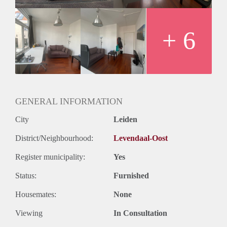
De kamer wordt gestoffeerd aangeboden voor € 690,00 incl.
G/W/E TV, internet en gemeentelijke heffingen.
LET OP! UITSLUITEND REAGEREN VIA DE
+ 6
BANNER PLAN EEN BEZICHTIGING!
GENERAL INFORMATION
City
Leiden
District/Neighbourhood:
Levendaal-Oost
Register municipality:
Yes
Status:
Furnished
Housemates:
None
Viewing
In Consultation