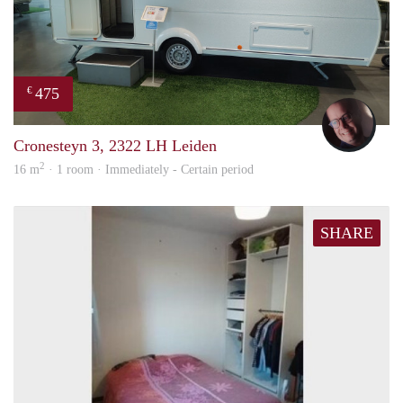
475
€
wout
Cronesteyn 3, 2322 LH Leiden
2
16 m
· 1 room · Immediately - Certain period
SHARE