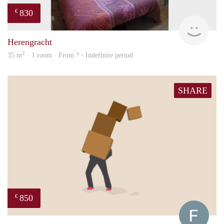
830
€
finde
Herengracht
2
35 m
· 1 room · From ? - Indefinite period
SHARE
850
€
Franc