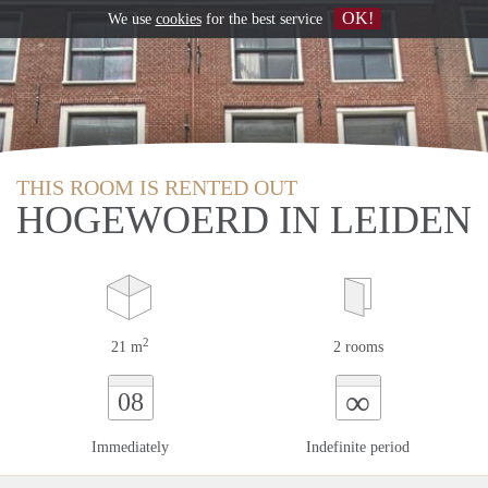
OK!
We use
cookies
for the best service
THIS ROOM IS RENTED OUT
HOGEWOERD IN LEIDEN
2
21 m
2 rooms
∞
08
Immediately
Indefinite period