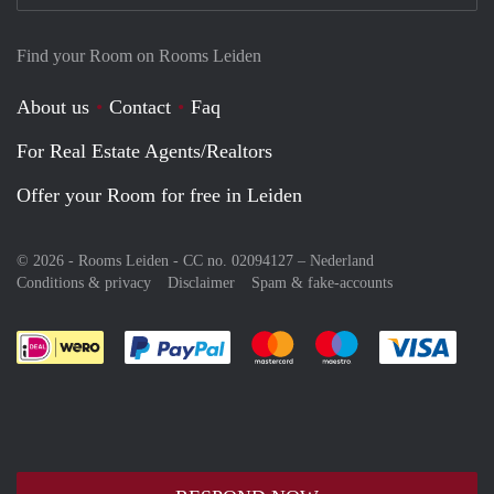
Find your Room on Rooms Leiden
About us
Contact
Faq
For Real Estate Agents/Realtors
Offer your Room for free in Leiden
© 2026 - Rooms Leiden - CC no. 02094127 –
Nederland
Conditions & privacy
Disclaimer
Spam & fake-accounts
Pay easily with :payment method
Pay easily with :payment meth
Pay easily with :pay
Pay e